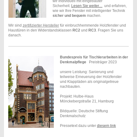
wir individuell mit eingebauter
Sicherheit.
Lesen Sie weiter....
und erfahren,
wie wir Ihre Fenster mit intelligenter Technik
sicher und bequem
machen.
Wir sind
zertifizierter Hersteller
für einbruchhemmende Holzfenster und
Haustüren in den Widerstandsklassen
RC2
und
RC3
. Fragen Sie uns
danach.
Bundespreis für Tischlerarbeiten in der
Denkmalpflege
Preisträger 2023
unsere Leistung: Sanierung und
teilweise Erneuerung der Holzfenster
und Klappläden als originalgetreue
nachbauten.
Projekt: Hulbe-Haus
Mönckebergstraße 21, Hamburg
Bildquelle: Deutsche Stiftung
Denkmalschutz
Pressetext dazu unter
diesem link